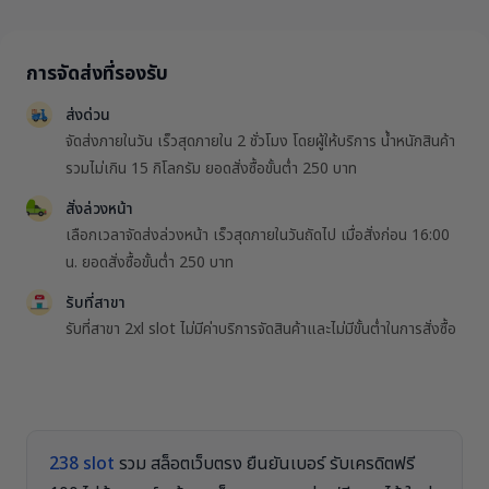
การจัดส่งที่รองรับ
ส่งด่วน
จัดส่งภายในวัน เร็วสุดภายใน 2 ชั่วโมง โดยผู้ให้บริการ น้ำหนักสินค้า
รวมไม่เกิน 15 กิโลกรัม ยอดสั่งซื้อขั้นต่ำ 250 บาท
สั่งล่วงหน้า
เลือกเวลาจัดส่งล่วงหน้า เร็วสุดภายในวันถัดไป เมื่อสั่งก่อน 16:00
น. ยอดสั่งซื้อขั้นต่ำ 250 บาท
รับที่สาขา
รับที่สาขา 2xl slot ไม่มีค่าบริการจัดสินค้าและไม่มีขั้นต่ำในการสั่งซื้อ
238 slot
รวม สล็อตเว็บตรง ยืนยันเบอร์ รับเครดิตฟรี