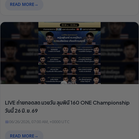
READ MORE
→
LIVE ถ่ายทอดสด มวยวัน ลุมพินี 160 ONE Championship
วันนี้ 26 มิ.ย.69
📅
06/26/2026, 07:00 AM, +0000 UTC
READ MORE
→