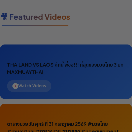
🎥 Featured Videos
THAILAND VS LAOS ศึกนี้ พี่ขอ!!! ที่สุดของมวยไทย 3 ยก
MAXMUAYTHAI
Watch Videos
ตารางมวย วัน ศุกร์ ที่ 31 กรกฎาคม 2569 #มวยไทย
#muaythai #ตารางมวย #มวยสด #noequipment