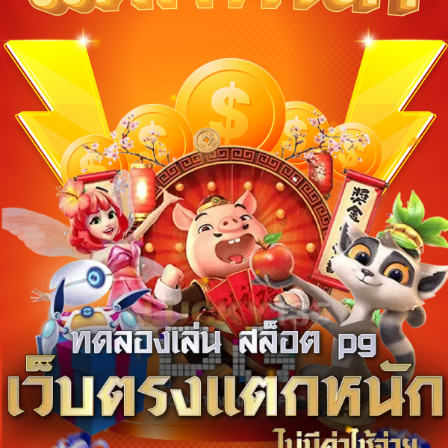
ความเร้าใจแบบไม่หยุดยั้งตลอด 3 ชั่วโมงเต็ม กับ ONE ลุมพินี
📍วันนี้‼️(ศุกร์ที่ 18 เมษายน) เวลา 20.30 น. เป็นต้นไป ทาง ช่อง
📅
04/16/2026, 07:00 AM, +0000 UTC
7HD กด 35 ดูออนไลน์ผ่านเว็บไซต์แ
READ MORE
→
ถ่ายทอดสด มวยวันนี้ รามาดาน Vs สุริยันเล็ก สด วันลุมพินี 156
📅
05/29/2026, 07:00 AM, +0000 UTC